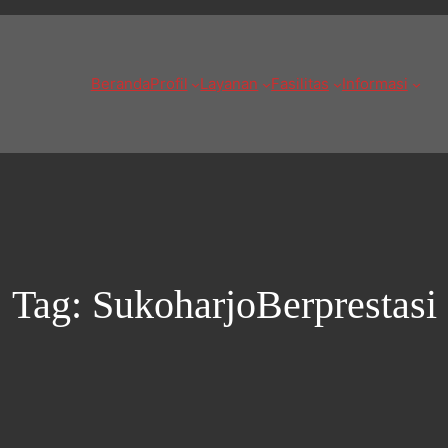
Beranda
Profil
Layanan
Fasilitas
Informasi
Tag:
SukoharjoBerprestasi