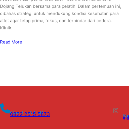
Dojang Telukan bersama para pelatih. Dalam pertemuan ini,
dibahas strategi untuk mendukung kondisi kesehatan para
atlet agar tetap prima, fokus, dan terhindar dari cedera.
Klinik…
Read More
Instagram
Give Us A Call
0822 2515 5873
Ku
@k