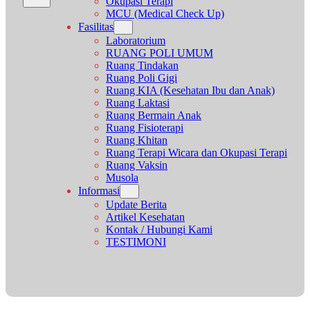
Okupasi Terapi
MCU (Medical Check Up)
Fasilitas
Laboratorium
RUANG POLI UMUM
Ruang Tindakan
Ruang Poli Gigi
Ruang KIA (Kesehatan Ibu dan Anak)
Ruang Laktasi
Ruang Bermain Anak
Ruang Fisioterapi
Ruang Khitan
Ruang Terapi Wicara dan Okupasi Terapi
Ruang Vaksin
Musola
Informasi
Update Berita
Artikel Kesehatan
Kontak / Hubungi Kami
TESTIMONI