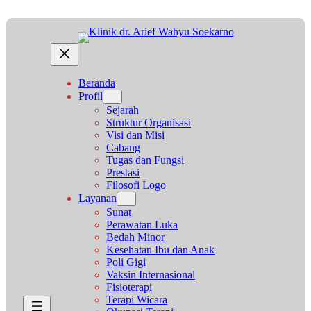
Lewati
ke
konten
Beranda
Profil
Sejarah
Struktur Organisasi
Visi dan Misi
Cabang
Tugas dan Fungsi
Prestasi
Filosofi Logo
Layanan
Sunat
Perawatan Luka
Bedah Minor
Kesehatan Ibu dan Anak
Poli Gigi
Vaksin Internasional
Fisioterapi
Terapi Wicara