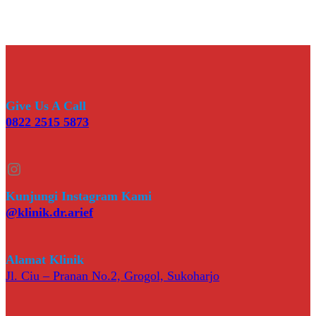
Give Us A Call
0822 2515 5873
Instagram
Kunjungi Instagram Kami
@klinik.dr.arief
Alamat Klinik
Jl. Ciu – Pranan No.2, Grogol, Sukoharjo