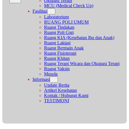
Okupasi Terapi
MCU (Medical Check Up)
Fasilitas
Laboratorium
RUANG POLI UMUM
Ruang Tindakan
Ruang Poli Gigi
Ruang KIA (Kesehatan Ibu dan Anak)
Ruang Laktasi
Ruang Bermain Anak
Ruang Fisioterapi
Ruang Khitan
Ruang Terapi Wicara dan Okupasi Terapi
Ruang Vaksin
Musola
Informasi
Update Berita
Artikel Kesehatan
Kontak / Hubungi Kami
TESTIMONI