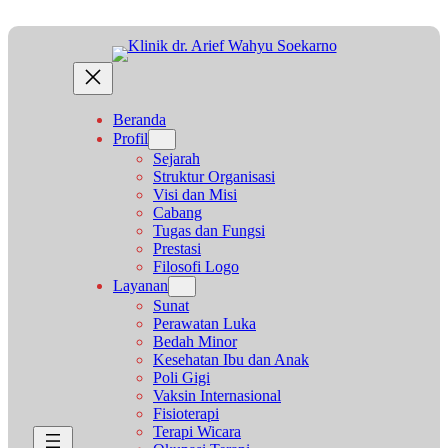
Lewati
ke
konten
Beranda
Profil
Sejarah
Struktur Organisasi
Visi dan Misi
Cabang
Tugas dan Fungsi
Prestasi
Filosofi Logo
Layanan
Sunat
Perawatan Luka
Bedah Minor
Kesehatan Ibu dan Anak
Poli Gigi
Vaksin Internasional
Fisioterapi
Terapi Wicara