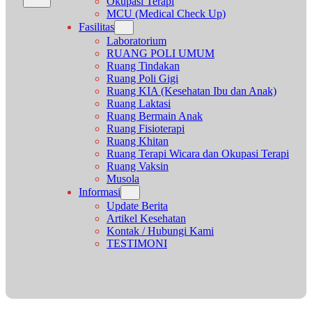
Okupasi Terapi
MCU (Medical Check Up)
Fasilitas
Laboratorium
RUANG POLI UMUM
Ruang Tindakan
Ruang Poli Gigi
Ruang KIA (Kesehatan Ibu dan Anak)
Ruang Laktasi
Ruang Bermain Anak
Ruang Fisioterapi
Ruang Khitan
Ruang Terapi Wicara dan Okupasi Terapi
Ruang Vaksin
Musola
Informasi
Update Berita
Artikel Kesehatan
Kontak / Hubungi Kami
TESTIMONI