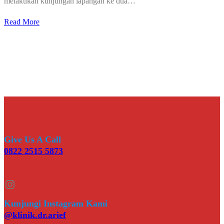
melakukan kunjungan lapangan ke dua…
Read More
Give Us A Call
0822 2515 5873
Instagram
Kunjungi Instagram Kami
@klinik.dr.arief