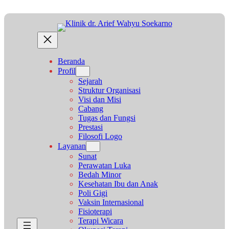
Lewati
ke
konten
Beranda
Profil
Sejarah
Struktur Organisasi
Visi dan Misi
Cabang
Tugas dan Fungsi
Prestasi
Filosofi Logo
Layanan
Sunat
Perawatan Luka
Bedah Minor
Kesehatan Ibu dan Anak
Poli Gigi
Vaksin Internasional
Fisioterapi
Terapi Wicara