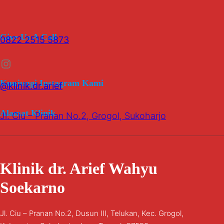
Give Us A Call
0822 2515 5873
Instagram
Kunjungi Instagram Kami
@klinik.dr.arief
Alamat Klinik
Jl. Ciu – Pranan No.2, Grogol, Sukoharjo
Klinik dr. Arief Wahyu
Soekarno
Jl. Ciu – Pranan No.2, Dusun III, Telukan, Kec. Grogol,