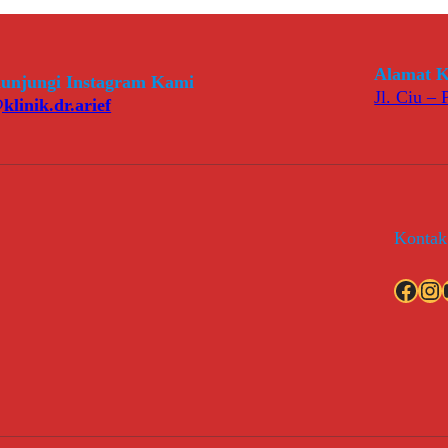
Alamat K
unjungi Instagram Kami
Jl. Ciu –
klinik.dr.arief
Kontak
Facebook
Instagram
YouT