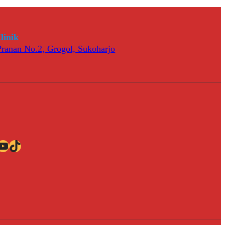
linik
 Pranan No.2, Grogol, Sukoharjo
ube
TikTok