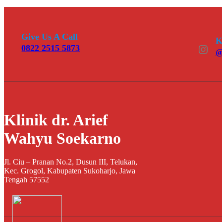
Give Us A Call
K
Instagram
0822 2515 5873
@
Klinik dr. Arief
Wahyu Soekarno
Jl. Ciu – Pranan No.2, Dusun III, Telukan,
Kec. Grogol, Kabupaten Sukoharjo, Jawa
Tengah 57552