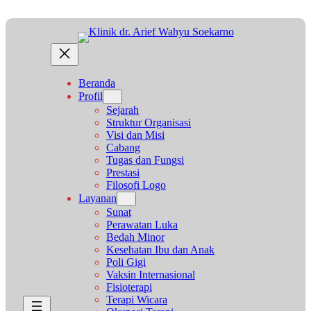
Lewati
ke
konten
Beranda
Profil
Sejarah
Struktur Organisasi
Visi dan Misi
Cabang
Tugas dan Fungsi
Prestasi
Filosofi Logo
Layanan
Sunat
Perawatan Luka
Bedah Minor
Kesehatan Ibu dan Anak
Poli Gigi
Vaksin Internasional
Fisioterapi
Terapi Wicara