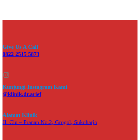
Give Us A Call
0822 2515 5873
Instagram
Kunjungi Instagram Kami
@klinik.dr.arief
Alamat Klinik
Jl. Ciu – Pranan No.2, Grogol, Sukoharjo