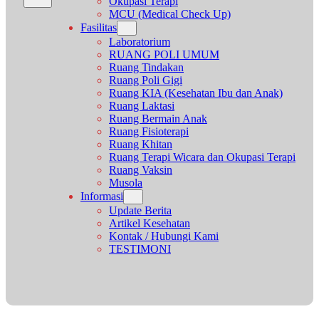
Okupasi Terapi
MCU (Medical Check Up)
Fasilitas
Laboratorium
RUANG POLI UMUM
Ruang Tindakan
Ruang Poli Gigi
Ruang KIA (Kesehatan Ibu dan Anak)
Ruang Laktasi
Ruang Bermain Anak
Ruang Fisioterapi
Ruang Khitan
Ruang Terapi Wicara dan Okupasi Terapi
Ruang Vaksin
Musola
Informasi
Update Berita
Artikel Kesehatan
Kontak / Hubungi Kami
TESTIMONI