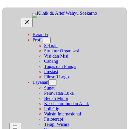
Lewati
ke
konten
Beranda
Profil
Sejarah
Struktur Organisasi
Visi dan Misi
Cabang
Tugas dan Fungsi
Prestasi
Filosofi Logo
Layanan
Sunat
Perawatan Luka
Bedah Minor
Kesehatan Ibu dan Anak
Poli Gigi
Vaksin Internasional
Fisioterapi
Terapi Wicara