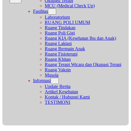
Okupasi Terapi
MCU (Medical Check Up)
Fasilitas
Laboratorium
RUANG POLI UMUM
Ruang Tindakan
Ruang Poli Gigi
Ruang KIA (Kesehatan Ibu dan Anak)
Ruang Laktasi
Ruang Bermain Anak
Ruang Fisioterapi
Ruang Khitan
Ruang Terapi Wicara dan Okupasi Terapi
Ruang Vaksin
Musola
Informasi
Update Berita
Artikel Kesehatan
Kontak / Hubungi Kami
TESTIMONI