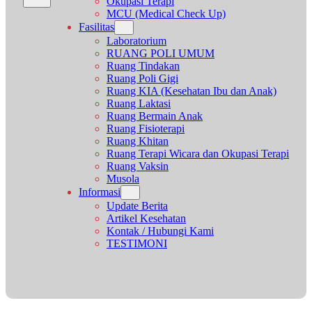
Okupasi Terapi
MCU (Medical Check Up)
Fasilitas
Laboratorium
RUANG POLI UMUM
Ruang Tindakan
Ruang Poli Gigi
Ruang KIA (Kesehatan Ibu dan Anak)
Ruang Laktasi
Ruang Bermain Anak
Ruang Fisioterapi
Ruang Khitan
Ruang Terapi Wicara dan Okupasi Terapi
Ruang Vaksin
Musola
Informasi
Update Berita
Artikel Kesehatan
Kontak / Hubungi Kami
TESTIMONI