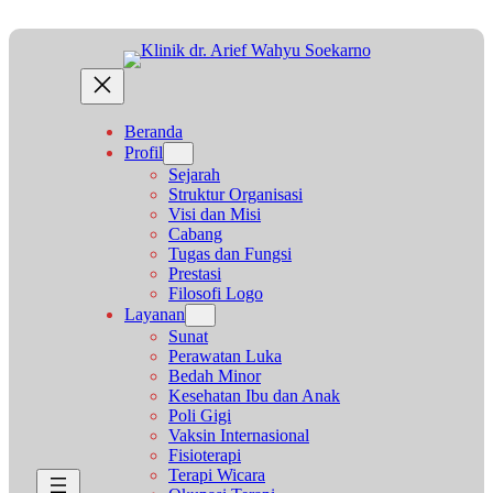
Lewati
ke
konten
Beranda
Profil
Sejarah
Struktur Organisasi
Visi dan Misi
Cabang
Tugas dan Fungsi
Prestasi
Filosofi Logo
Layanan
Sunat
Perawatan Luka
Bedah Minor
Kesehatan Ibu dan Anak
Poli Gigi
Vaksin Internasional
Fisioterapi
Terapi Wicara