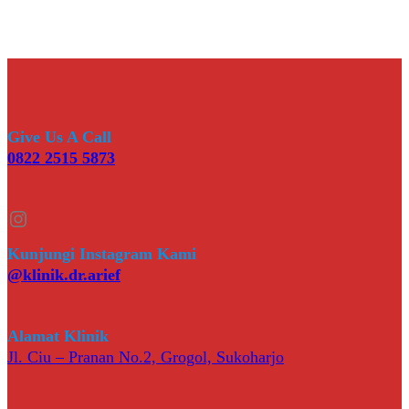
Give Us A Call
0822 2515 5873
Instagram
Kunjungi Instagram Kami
@klinik.dr.arief
Alamat Klinik
Jl. Ciu – Pranan No.2, Grogol, Sukoharjo