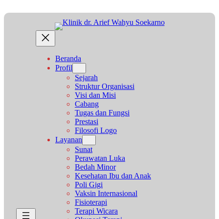
Lewati
ke
konten
Beranda
Profil
Sejarah
Struktur Organisasi
Visi dan Misi
Cabang
Tugas dan Fungsi
Prestasi
Filosofi Logo
Layanan
Sunat
Perawatan Luka
Bedah Minor
Kesehatan Ibu dan Anak
Poli Gigi
Vaksin Internasional
Fisioterapi
Terapi Wicara