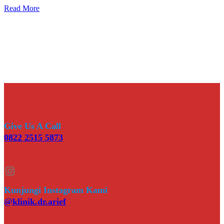
Read More
Give Us A Call
0822 2515 5873
Instagram
Kunjungi Instagram Kami
@klinik.dr.arief