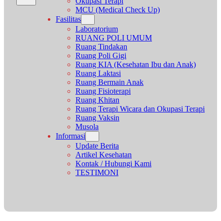
Okupasi Terapi
MCU (Medical Check Up)
Fasilitas
Laboratorium
RUANG POLI UMUM
Ruang Tindakan
Ruang Poli Gigi
Ruang KIA (Kesehatan Ibu dan Anak)
Ruang Laktasi
Ruang Bermain Anak
Ruang Fisioterapi
Ruang Khitan
Ruang Terapi Wicara dan Okupasi Terapi
Ruang Vaksin
Musola
Informasi
Update Berita
Artikel Kesehatan
Kontak / Hubungi Kami
TESTIMONI