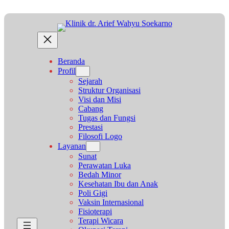
Lewati
ke
konten
Beranda
Profil
Sejarah
Struktur Organisasi
Visi dan Misi
Cabang
Tugas dan Fungsi
Prestasi
Filosofi Logo
Layanan
Sunat
Perawatan Luka
Bedah Minor
Kesehatan Ibu dan Anak
Poli Gigi
Vaksin Internasional
Fisioterapi
Terapi Wicara