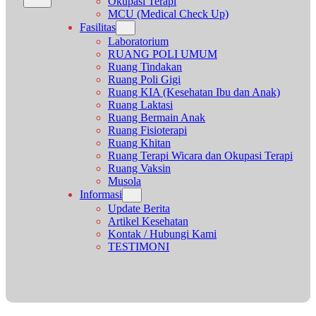
Okupasi Terapi
MCU (Medical Check Up)
Fasilitas
Laboratorium
RUANG POLI UMUM
Ruang Tindakan
Ruang Poli Gigi
Ruang KIA (Kesehatan Ibu dan Anak)
Ruang Laktasi
Ruang Bermain Anak
Ruang Fisioterapi
Ruang Khitan
Ruang Terapi Wicara dan Okupasi Terapi
Ruang Vaksin
Musola
Informasi
Update Berita
Artikel Kesehatan
Kontak / Hubungi Kami
TESTIMONI