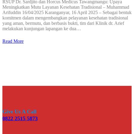
RSUP Dr. Sardjito dan Horcus Medicus Tawangmangu: Upaya
Meningkatkan Mutu Layanan Kesehatan Tradisional – Muhammad
Arifuddin 16/04/2025 Karanganyar, 16 April 2025 – Sebagai bentuk
komitmen dalam mengembangkan pelayanan kesehatan tradisional
yang aman, bermutu, dan berbasis bukti, tim dari Klinik dr. Arief
melakukan kunjungan lapangan ke dua…
Read More
Give Us A Call
0822 2515 5873