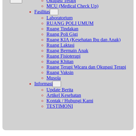
Okupasi Terapi
MCU (Medical Check Up)
Fasilitas
Laboratorium
RUANG POLI UMUM
Ruang Tindakan
Ruang Poli Gigi
Ruang KIA (Kesehatan Ibu dan Anak)
Ruang Laktasi
Ruang Bermain Anak
Ruang Fisioterapi
Ruang Khitan
Ruang Terapi Wicara dan Okupasi Terapi
Ruang Vaksin
Musola
Informasi
Update Berita
Artikel Kesehatan
Kontak / Hubungi Kami
TESTIMONI