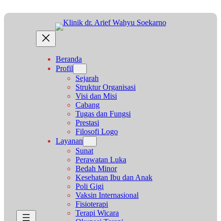
Lewati
ke
konten
Beranda
Profil
Sejarah
Struktur Organisasi
Visi dan Misi
Cabang
Tugas dan Fungsi
Prestasi
Filosofi Logo
Layanan
Sunat
Perawatan Luka
Bedah Minor
Kesehatan Ibu dan Anak
Poli Gigi
Vaksin Internasional
Fisioterapi
Terapi Wicara