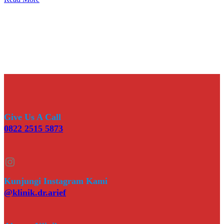
Give Us A Call
0822 2515 5873
Instagram
Kunjungi Instagram Kami
@klinik.dr.arief