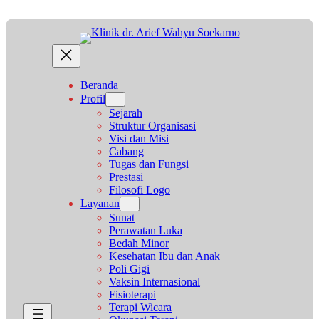
Lewati
ke
konten
Beranda
Profil
Sejarah
Struktur Organisasi
Visi dan Misi
Cabang
Tugas dan Fungsi
Prestasi
Filosofi Logo
Layanan
Sunat
Perawatan Luka
Bedah Minor
Kesehatan Ibu dan Anak
Poli Gigi
Vaksin Internasional
Fisioterapi
Terapi Wicara