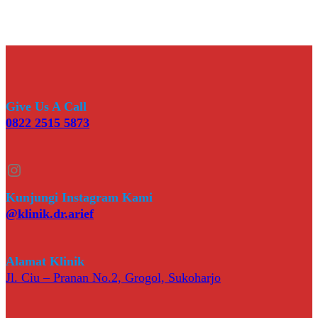
Give Us A Call
0822 2515 5873
Instagram
Kunjungi Instagram Kami
@klinik.dr.arief
Alamat Klinik
Jl. Ciu – Pranan No.2, Grogol, Sukoharjo