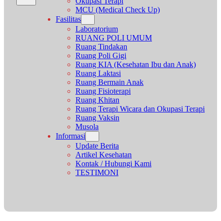
Okupasi Terapi
MCU (Medical Check Up)
Fasilitas
Laboratorium
RUANG POLI UMUM
Ruang Tindakan
Ruang Poli Gigi
Ruang KIA (Kesehatan Ibu dan Anak)
Ruang Laktasi
Ruang Bermain Anak
Ruang Fisioterapi
Ruang Khitan
Ruang Terapi Wicara dan Okupasi Terapi
Ruang Vaksin
Musola
Informasi
Update Berita
Artikel Kesehatan
Kontak / Hubungi Kami
TESTIMONI