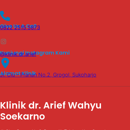
Give Us A Call
0822 2515 5873
Instagram
Kunjungi Instagram Kami
@klinik.dr.arief
Alamat Klinik
Jl. Ciu – Pranan No.2, Grogol, Sukoharjo
Klinik dr. Arief Wahyu
Soekarno