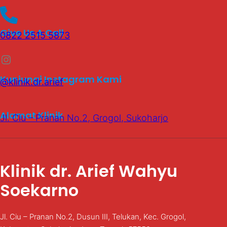
Give Us A Call
0822 2515 5873
Instagram
Kunjungi Instagram Kami
@klinik.dr.arief
Alamat Klinik
Jl. Ciu – Pranan No.2, Grogol, Sukoharjo
Klinik dr. Arief Wahyu
Soekarno
Jl. Ciu – Pranan No.2, Dusun III, Telukan, Kec. Grogol,