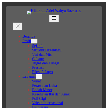
Lewati
ke
konten
Beranda
Profil
Sejarah
Struktur Organisasi
Visi dan Misi
Cabang
Tugas dan Fungsi
Prestasi
Filosofi Logo
Layanan
Sunat
Perawatan Luka
Bedah Minor
Kesehatan Ibu dan Anak
Poli Gigi
Vaksin Internasional
Fisioterapi