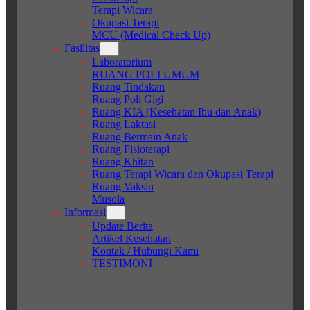
Terapi Wicara
Okupasi Terapi
MCU (Medical Check Up)
Fasilitas
Laboratorium
RUANG POLI UMUM
Ruang Tindakan
Ruang Poli Gigi
Ruang KIA (Kesehatan Ibu dan Anak)
Ruang Laktasi
Ruang Bermain Anak
Ruang Fisioterapi
Ruang Khitan
Ruang Terapi Wicara dan Okupasi Terapi
Ruang Vaksin
Musola
Informasi
Update Berita
Artikel Kesehatan
Kontak / Hubungi Kami
TESTIMONI