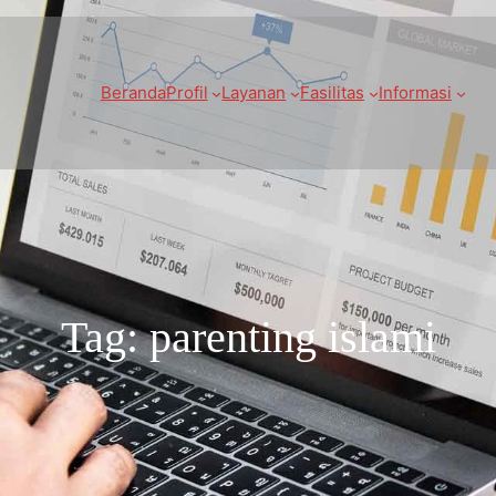
Beranda
Profil
Layanan
Fasilitas
Informasi
Tag:
parenting islami