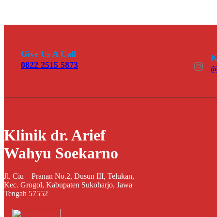
Give Us A Call
K
Instagram
0822 2515 5873
@
Klinik dr. Arief
Wahyu Soekarno
Jl. Ciu – Pranan No.2, Dusun III, Telukan,
Kec. Grogol, Kabupaten Sukoharjo, Jawa
Tengah 57552