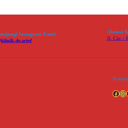
Alamat K
unjungi Instagram Kami
Jl. Ciu –
klinik.dr.arief
Kontak
Facebook
Instagram
YouT