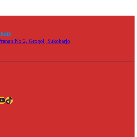
linik
 Pranan No.2, Grogol, Sukoharjo
ube
TikTok