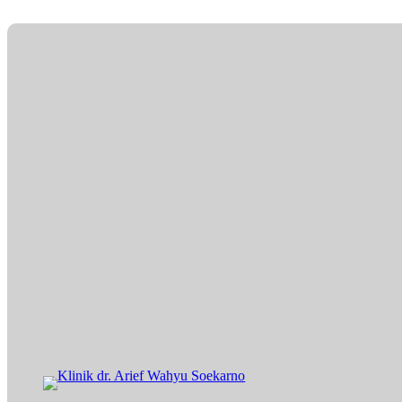
Lewati
ke
konten