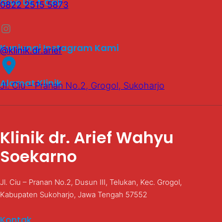
Give Us A Call
0822 2515 5873
Instagram
Kunjungi Instagram Kami
@klinik.dr.arief
Alamat Klinik
Jl. Ciu – Pranan No.2, Grogol, Sukoharjo
Klinik dr. Arief Wahyu
Soekarno
Jl. Ciu – Pranan No.2, Dusun III, Telukan, Kec. Grogol,
Kabupaten Sukoharjo, Jawa Tengah 57552
Kontak