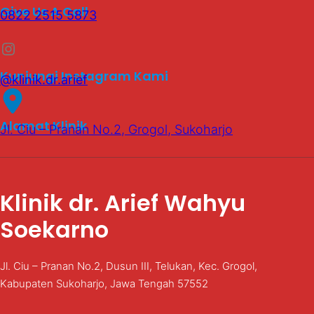
Give Us A Call
0822 2515 5873
Instagram
Kunjungi Instagram Kami
@klinik.dr.arief
Alamat Klinik
Jl. Ciu – Pranan No.2, Grogol, Sukoharjo
Klinik dr. Arief Wahyu
Soekarno
Jl. Ciu – Pranan No.2, Dusun III, Telukan, Kec. Grogol,
Kabupaten Sukoharjo, Jawa Tengah 57552