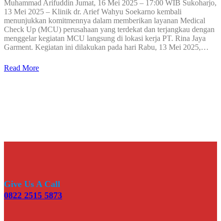
Muhammad Arifuddin Jumat, 16 Mei 2025 – 17:00 WIB Sukoharjo,
13 Mei 2025 – Klinik dr. Arief Wahyu Soekarno kembali
menunjukkan komitmennya dalam memberikan layanan Medical
Check Up (MCU) perusahaan yang terdekat dan terjangkau dengan
menggelar kegiatan MCU langsung di lokasi kerja PT. Rina Jaya
Garment. Kegiatan ini dilakukan pada hari Rabu, 13 Mei 2025,…
Read More
Give Us A Call
0822 2515 5873