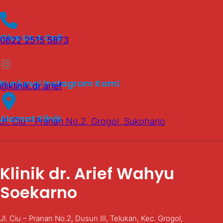
Give Us A Call
0822 2515 5873
Instagram
Kunjungi Instagram Kami
@klinik.dr.arief
Alamat Klinik
Jl. Ciu – Pranan No.2, Grogol, Sukoharjo
Klinik dr. Arief Wahyu
Soekarno
Jl. Ciu – Pranan No.2, Dusun III, Telukan, Kec. Grogol,