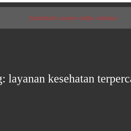
Beranda
Profil
Layanan
Fasilitas
Informasi
g:
layanan kesehatan terper