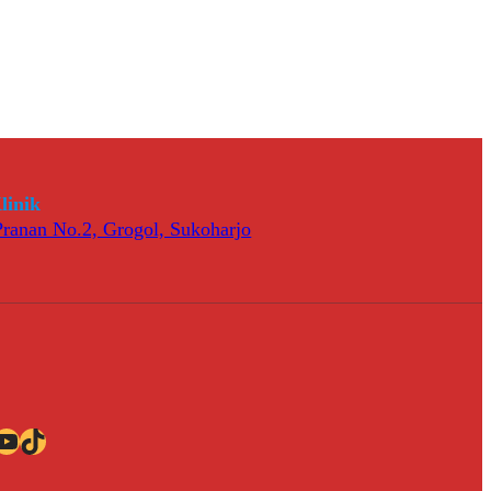
linik
 Pranan No.2, Grogol, Sukoharjo
ube
TikTok