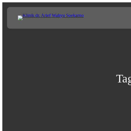
Lewati
ke
konten
Ta