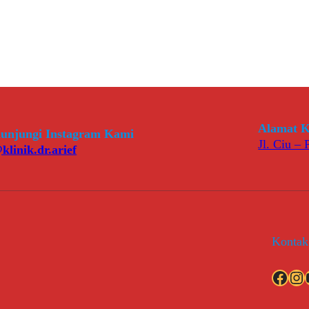
Alamat K
unjungi Instagram Kami
Jl. Ciu –
klinik.dr.arief
Kontak
Facebook
Instagram
YouT