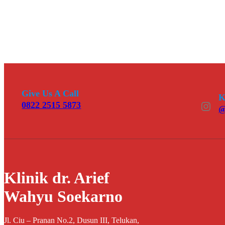
Give Us A Call
K
Instagram
0822 2515 5873
@
Klinik dr. Arief
Wahyu Soekarno
Jl. Ciu – Pranan No.2, Dusun III, Telukan,