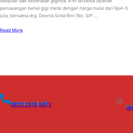
tampilan dan kesehatan giginya. Kini tersedia layanan
pemasangan behel gigi metal dengan harga mulai dari Rp4–5
juta, bersama drg. Desnia Sinta Rini (No. SIP:…
Read More
Instagram
Give Us A Call
0822 2515 5873
K
@k