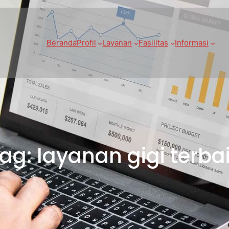
Beranda
Profil
Layanan
Fasilitas
Informasi
ag:
layanan gigi terba