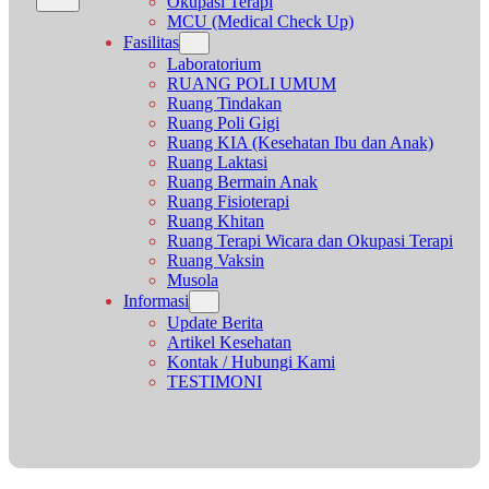
Okupasi Terapi
MCU (Medical Check Up)
Fasilitas
Laboratorium
RUANG POLI UMUM
Ruang Tindakan
Ruang Poli Gigi
Ruang KIA (Kesehatan Ibu dan Anak)
Ruang Laktasi
Ruang Bermain Anak
Ruang Fisioterapi
Ruang Khitan
Ruang Terapi Wicara dan Okupasi Terapi
Ruang Vaksin
Musola
Informasi
Update Berita
Artikel Kesehatan
Kontak / Hubungi Kami
TESTIMONI