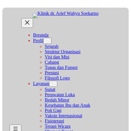
Lewati
ke
konten
Beranda
Profil
Sejarah
Struktur Organisasi
Visi dan Misi
Cabang
Tugas dan Fungsi
Prestasi
Filosofi Logo
Layanan
Sunat
Perawatan Luka
Bedah Minor
Kesehatan Ibu dan Anak
Poli Gigi
Vaksin Internasional
Fisioterapi
Terapi Wicara