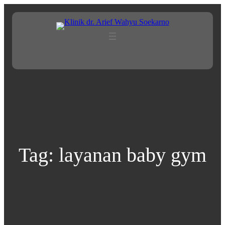
Lewati
ke
konten
Tag:
layanan baby gym