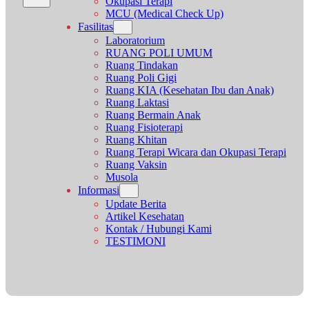
Okupasi Terapi
MCU (Medical Check Up)
Fasilitas
Laboratorium
RUANG POLI UMUM
Ruang Tindakan
Ruang Poli Gigi
Ruang KIA (Kesehatan Ibu dan Anak)
Ruang Laktasi
Ruang Bermain Anak
Ruang Fisioterapi
Ruang Khitan
Ruang Terapi Wicara dan Okupasi Terapi
Ruang Vaksin
Musola
Informasi
Update Berita
Artikel Kesehatan
Kontak / Hubungi Kami
TESTIMONI