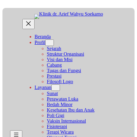
Lewati
ke
konten
Beranda
Profil
Sejarah
Struktur Organisasi
Visi dan Misi
Cabang
Tugas dan Fungsi
Prestasi
Filosofi Logo
Layanan
Sunat
Perawatan Luka
Bedah Minor
Kesehatan Ibu dan Anak
Poli Gigi
Vaksin Internasional
Fisioterapi
Terapi Wicara