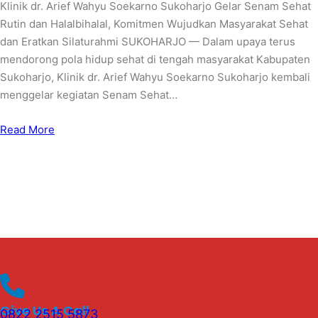
Klinik dr. Arief Wahyu Soekarno Sukoharjo Gelar Senam Sehat
Rutin dan Halalbihalal, Komitmen Wujudkan Masyarakat Sehat
dan Eratkan Silaturahmi SUKOHARJO — Dalam upaya terus
mendorong pola hidup sehat di tengah masyarakat Kabupaten
Sukoharjo, Klinik dr. Arief Wahyu Soekarno Sukoharjo kembali
menggelar kegiatan Senam Sehat…
Read More
Give Us A Call
0822 2515 5873