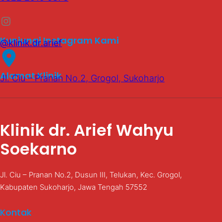
Instagram
Kunjungi Instagram Kami
@klinik.dr.arief
Alamat Klinik
Jl. Ciu – Pranan No.2, Grogol, Sukoharjo
Klinik dr. Arief Wahyu
Soekarno
Jl. Ciu – Pranan No.2, Dusun III, Telukan, Kec. Grogol,
Kabupaten Sukoharjo, Jawa Tengah 57552
Kontak