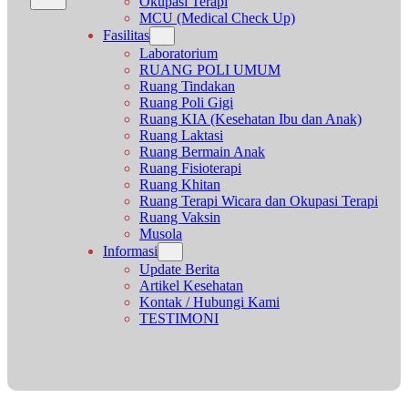
Okupasi Terapi
MCU (Medical Check Up)
Fasilitas
Laboratorium
RUANG POLI UMUM
Ruang Tindakan
Ruang Poli Gigi
Ruang KIA (Kesehatan Ibu dan Anak)
Ruang Laktasi
Ruang Bermain Anak
Ruang Fisioterapi
Ruang Khitan
Ruang Terapi Wicara dan Okupasi Terapi
Ruang Vaksin
Musola
Informasi
Update Berita
Artikel Kesehatan
Kontak / Hubungi Kami
TESTIMONI