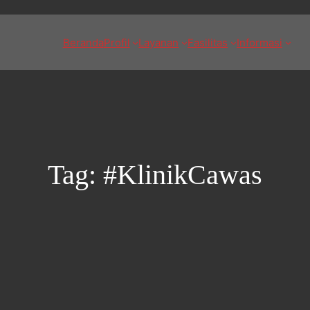
Beranda
Profil
Layanan
Fasilitas
Informasi
Tag:
#KlinikCawas