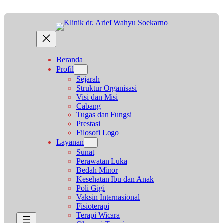
Lewati
ke
konten
Beranda
Profil
Sejarah
Struktur Organisasi
Visi dan Misi
Cabang
Tugas dan Fungsi
Prestasi
Filosofi Logo
Layanan
Sunat
Perawatan Luka
Bedah Minor
Kesehatan Ibu dan Anak
Poli Gigi
Vaksin Internasional
Fisioterapi
Terapi Wicara