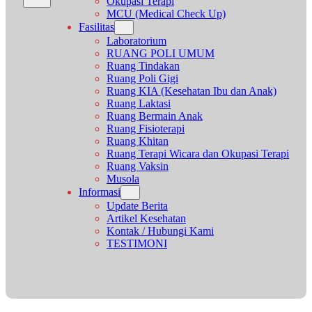
Okupasi Terapi
MCU (Medical Check Up)
Fasilitas
Laboratorium
RUANG POLI UMUM
Ruang Tindakan
Ruang Poli Gigi
Ruang KIA (Kesehatan Ibu dan Anak)
Ruang Laktasi
Ruang Bermain Anak
Ruang Fisioterapi
Ruang Khitan
Ruang Terapi Wicara dan Okupasi Terapi
Ruang Vaksin
Musola
Informasi
Update Berita
Artikel Kesehatan
Kontak / Hubungi Kami
TESTIMONI