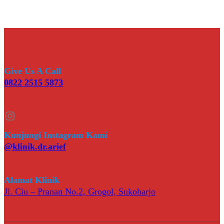
Give Us A Call
0822 2515 5873
Instagram
Kunjungi Instagram Kami
@klinik.dr.arief
Alamat Klinik
Jl. Ciu – Pranan No.2, Grogol, Sukoharjo