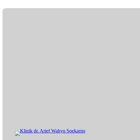
Lewati
ke
konten