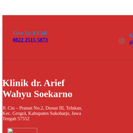
Give Us A Call
K
Instagram
0822 2515 5873
@
Klinik dr. Arief
Wahyu Soekarno
Jl. Ciu – Pranan No.2, Dusun III, Telukan,
Kec. Grogol, Kabupaten Sukoharjo, Jawa
Tengah 57552