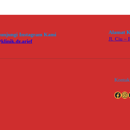
Alamat K
unjungi Instagram Kami
Jl. Ciu –
klinik.dr.arief
Kontak
Facebook
Instagram
YouT