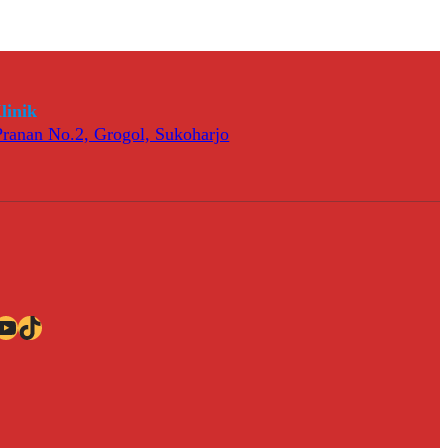
linik
 Pranan No.2, Grogol, Sukoharjo
ube
TikTok