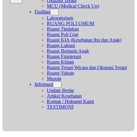
Okupasi Terapi
MCU (Medical Check Up)
Fasilitas
Laboratorium
RUANG POLI UMUM
Ruang Tindakan
Ruang Poli Gigi
Ruang KIA (Kesehatan Ibu dan Anak)
Ruang Laktasi
Ruang Bermain Anak
Ruang Fisioterapi
Ruang Khitan
Ruang Terapi Wicara dan Okupasi Terapi
Ruang Vaksin
Musola
Informasi
Update Berita
Artikel Kesehatan
Kontak / Hubungi Kami
TESTIMONI