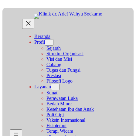
Lewati
ke
konten
Beranda
Profil
Sejarah
Struktur Organisasi
Visi dan Misi
Cabang
Tugas dan Fungsi
Prestasi
Filosofi Logo
Layanan
Sunat
Perawatan Luka
Bedah Minor
Kesehatan Ibu dan Anak
Poli Gigi
Vaksin Internasional
Fisioterapi
Terapi Wicara