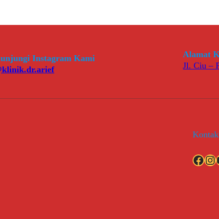
Alamat K
unjungi Instagram Kami
Jl. Ciu –
klinik.dr.arief
Kontak
Facebook
Instagram
YouT