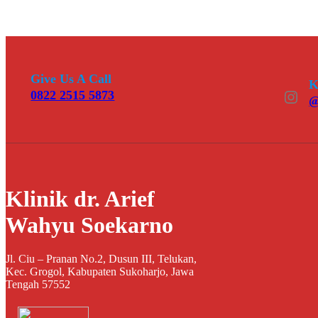
Give Us A Call
K
Instagram
0822 2515 5873
@
Klinik dr. Arief
Wahyu Soekarno
Jl. Ciu – Pranan No.2, Dusun III, Telukan,
Kec. Grogol, Kabupaten Sukoharjo, Jawa
Tengah 57552