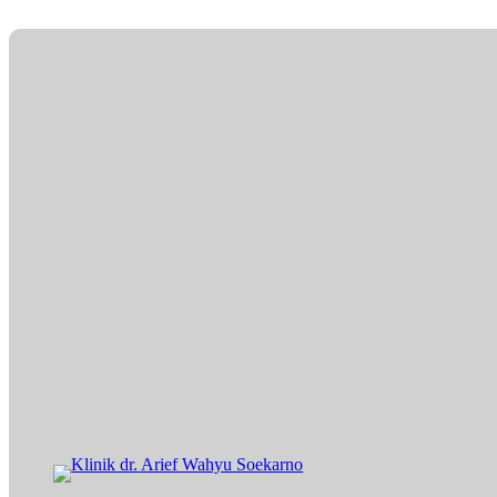
Lewati
ke
konten