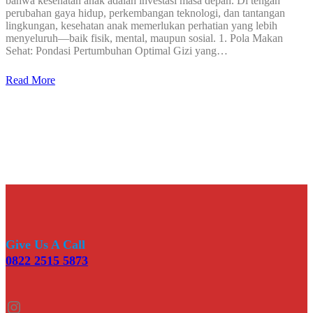
bahwa kesehatan anak adalah investasi masa depan. Di tengah
perubahan gaya hidup, perkembangan teknologi, dan tantangan
lingkungan, kesehatan anak memerlukan perhatian yang lebih
menyeluruh—baik fisik, mental, maupun sosial. 1. Pola Makan
Sehat: Pondasi Pertumbuhan Optimal Gizi yang…
Read More
Give Us A Call
0822 2515 5873
Instagram