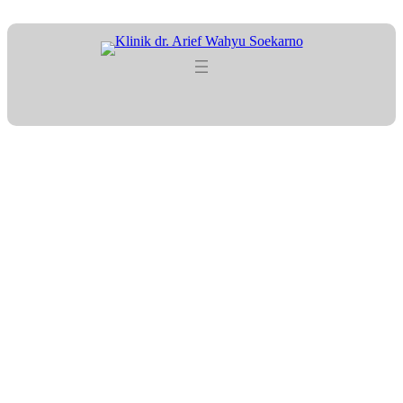
Lewati
ke
konten
Tag:
klinik anak