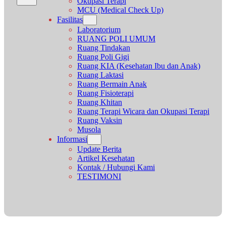
Okupasi Terapi
MCU (Medical Check Up)
Fasilitas
Laboratorium
RUANG POLI UMUM
Ruang Tindakan
Ruang Poli Gigi
Ruang KIA (Kesehatan Ibu dan Anak)
Ruang Laktasi
Ruang Bermain Anak
Ruang Fisioterapi
Ruang Khitan
Ruang Terapi Wicara dan Okupasi Terapi
Ruang Vaksin
Musola
Informasi
Update Berita
Artikel Kesehatan
Kontak / Hubungi Kami
TESTIMONI