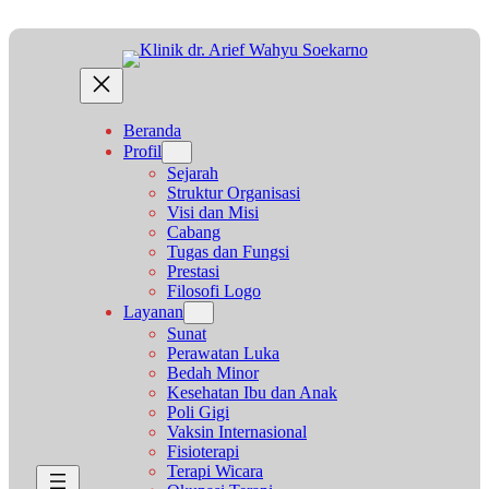
Lewati
ke
konten
Beranda
Profil
Sejarah
Struktur Organisasi
Visi dan Misi
Cabang
Tugas dan Fungsi
Prestasi
Filosofi Logo
Layanan
Sunat
Perawatan Luka
Bedah Minor
Kesehatan Ibu dan Anak
Poli Gigi
Vaksin Internasional
Fisioterapi
Terapi Wicara