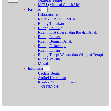
Okupasi Terapi
MCU (Medical Check Up)
Fasilitas
Laboratorium
RUANG POLI UMUM
Ruang Tindakan
Ruang Poli Gigi
Ruang KIA (Kesehatan Ibu dan Anak)
Ruang Laktasi
Ruang Bermain Anak
Ruang Fisioterapi
Ruang Khitan
Ruang Terapi Wicara dan Okupasi Terapi
Ruang Vaksin
Musola
Informasi
Update Berita
Artikel Kesehatan
Kontak / Hubungi Kami
TESTIMONI