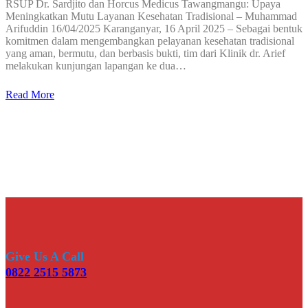
RSUP Dr. Sardjito dan Horcus Medicus Tawangmangu: Upaya
Meningkatkan Mutu Layanan Kesehatan Tradisional – Muhammad
Arifuddin 16/04/2025 Karanganyar, 16 April 2025 – Sebagai bentuk
komitmen dalam mengembangkan pelayanan kesehatan tradisional
yang aman, bermutu, dan berbasis bukti, tim dari Klinik dr. Arief
melakukan kunjungan lapangan ke dua…
Read More
Give Us A Call
0822 2515 5873