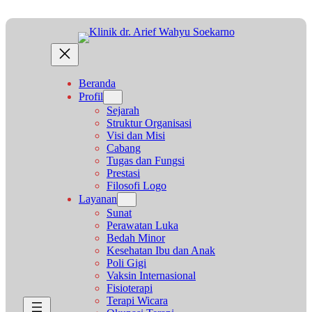
Lewati
ke
konten
Beranda
Profil
Sejarah
Struktur Organisasi
Visi dan Misi
Cabang
Tugas dan Fungsi
Prestasi
Filosofi Logo
Layanan
Sunat
Perawatan Luka
Bedah Minor
Kesehatan Ibu dan Anak
Poli Gigi
Vaksin Internasional
Fisioterapi
Terapi Wicara