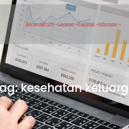
Beranda
Profil
Layanan
Fasilitas
Informasi
ag:
kesehatan keluar