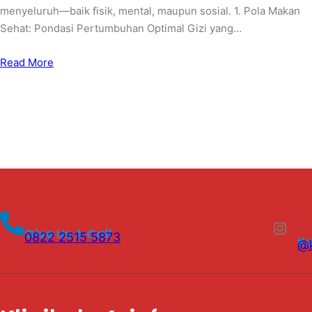
menyeluruh—baik fisik, mental, maupun sosial. 1. Pola Makan
Sehat: Pondasi Pertumbuhan Optimal Gizi yang…
Read More
Instagram
Give Us A Call
0822 2515 5873
K
@k