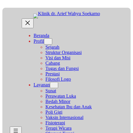
Lewati
ke
konten
Beranda
Profil
Sejarah
Struktur Organisasi
Visi dan Misi
Cabang
Tugas dan Fungsi
Prestasi
Filosofi Logo
Layanan
Sunat
Perawatan Luka
Bedah Minor
Kesehatan Ibu dan Anak
Poli Gigi
Vaksin Internasional
Fisioterapi
Terapi Wicara