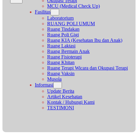
Okupasi Terapi
MCU (Medical Check Up)
Fasilitas
Laboratorium
RUANG POLI UMUM
Ruang Tindakan
Ruang Poli Gigi
Ruang KIA (Kesehatan Ibu dan Anak)
Ruang Laktasi
Ruang Bermain Anak
Ruang Fisioterapi
Ruang Khitan
Ruang Terapi Wicara dan Okupasi Terapi
Ruang Vaksin
Musola
Informasi
Update Berita
Artikel Kesehatan
Kontak / Hubungi Kami
TESTIMONI