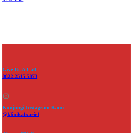
Give Us A Call
0822 2515 5873
Instagram
Kunjungi Instagram Kami
@klinik.dr.arief