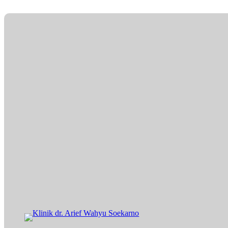
Lewati
ke
konten