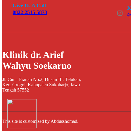
Give Us A Call
K
Instagram
0822 2515 5873
@
Klinik dr. Arief
Wahyu Soekarno
Jl. Ciu – Pranan No.2, Dusun III, Telukan,
Kec. Grogol, Kabupaten Sukoharjo, Jawa
Tengah 57552
This site is customized by Abdusshomad.