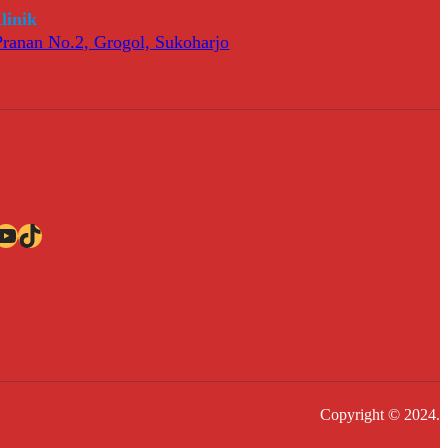
linik
 Pranan No.2, Grogol, Sukoharjo
ube
TikTok
Copyright © 2024.