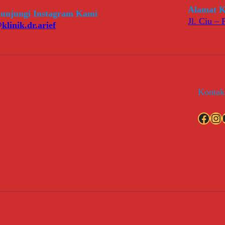
Alamat K
unjungi Instagram Kami
Jl. Ciu –
klinik.dr.arief
Kontak
Facebook
Instagram
YouT