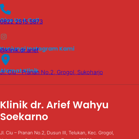
Give Us A Call
0822 2515 5873
Instagram
Kunjungi Instagram Kami
@klinik.dr.arief
Alamat Klinik
Jl. Ciu – Pranan No.2, Grogol, Sukoharjo
Klinik dr. Arief Wahyu
Soekarno
Jl. Ciu – Pranan No.2, Dusun III, Telukan, Kec. Grogol,