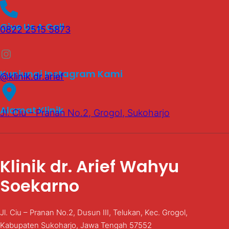
Give Us A Call
0822 2515 5873
Instagram
Kunjungi Instagram Kami
@klinik.dr.arief
Alamat Klinik
Jl. Ciu – Pranan No.2, Grogol, Sukoharjo
Klinik dr. Arief Wahyu
Soekarno
Jl. Ciu – Pranan No.2, Dusun III, Telukan, Kec. Grogol,
Kabupaten Sukoharjo, Jawa Tengah 57552