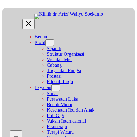
Lewati
ke
konten
Beranda
Profil
Sejarah
Struktur Organisasi
Visi dan Misi
Cabang
Tugas dan Fungsi
Prestasi
Filosofi Logo
Layanan
Sunat
Perawatan Luka
Bedah Minor
Kesehatan Ibu dan Anak
Poli Gigi
Vaksin Internasional
Fisioterapi
Terapi Wicara