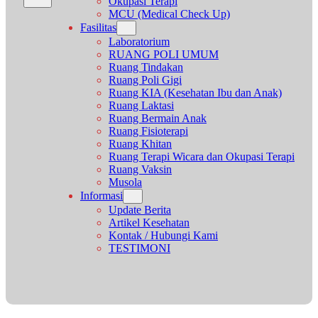
Okupasi Terapi
MCU (Medical Check Up)
Fasilitas
Laboratorium
RUANG POLI UMUM
Ruang Tindakan
Ruang Poli Gigi
Ruang KIA (Kesehatan Ibu dan Anak)
Ruang Laktasi
Ruang Bermain Anak
Ruang Fisioterapi
Ruang Khitan
Ruang Terapi Wicara dan Okupasi Terapi
Ruang Vaksin
Musola
Informasi
Update Berita
Artikel Kesehatan
Kontak / Hubungi Kami
TESTIMONI