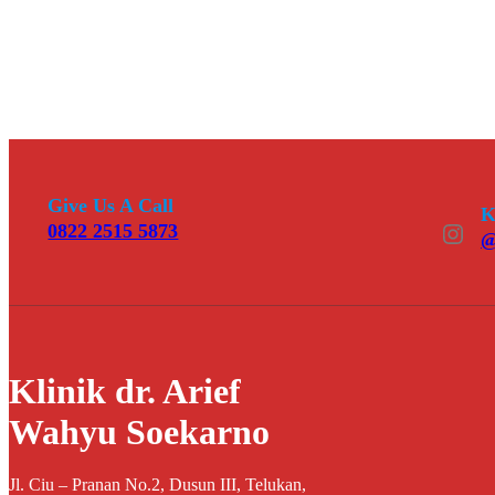
Give Us A Call
K
Instagram
0822 2515 5873
@
Klinik dr. Arief
Wahyu Soekarno
Jl. Ciu – Pranan No.2, Dusun III, Telukan,