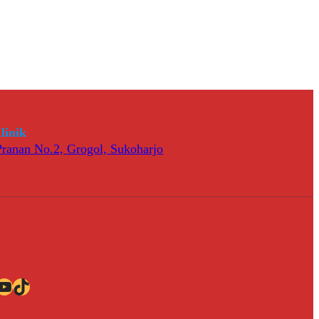
linik
 Pranan No.2, Grogol, Sukoharjo
ube
TikTok