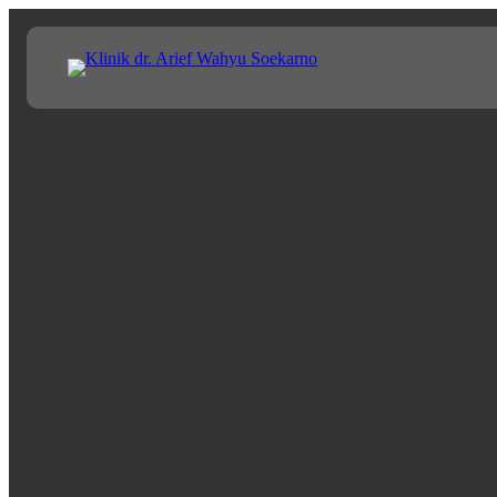
Lewati
ke
konten