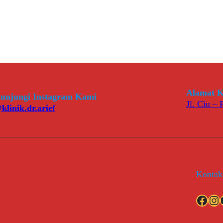
Alamat K
unjungi Instagram Kami
Jl. Ciu –
klinik.dr.arief
Kontak
Facebook
Instagram
YouT