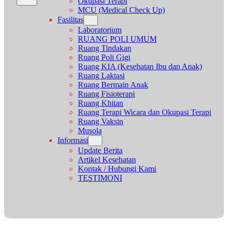
Okupasi Terapi
MCU (Medical Check Up)
Fasilitas
Laboratorium
RUANG POLI UMUM
Ruang Tindakan
Ruang Poli Gigi
Ruang KIA (Kesehatan Ibu dan Anak)
Ruang Laktasi
Ruang Bermain Anak
Ruang Fisioterapi
Ruang Khitan
Ruang Terapi Wicara dan Okupasi Terapi
Ruang Vaksin
Musola
Informasi
Update Berita
Artikel Kesehatan
Kontak / Hubungi Kami
TESTIMONI