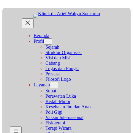
Lewati
ke
konten
Beranda
Profil
Sejarah
Struktur Organisasi
Visi dan Misi
Cabang
Tugas dan Fungsi
Prestasi
Filosofi Logo
Layanan
Sunat
Perawatan Luka
Bedah Minor
Kesehatan Ibu dan Anak
Poli Gigi
Vaksin Internasional
Fisioterapi
Terapi Wicara