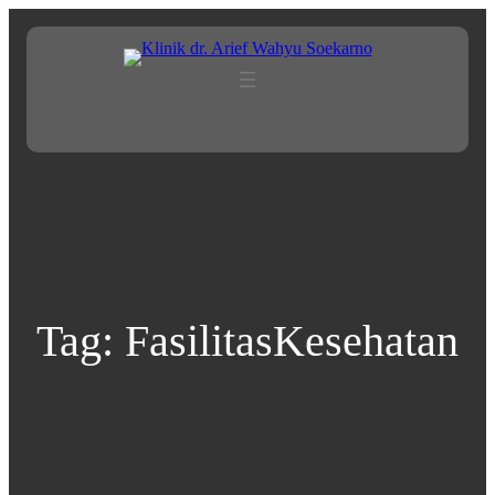
Lewati
ke
konten
Tag:
FasilitasKesehatan