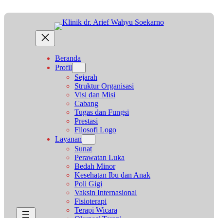
Lewati
ke
konten
Beranda
Profil
Sejarah
Struktur Organisasi
Visi dan Misi
Cabang
Tugas dan Fungsi
Prestasi
Filosofi Logo
Layanan
Sunat
Perawatan Luka
Bedah Minor
Kesehatan Ibu dan Anak
Poli Gigi
Vaksin Internasional
Fisioterapi
Terapi Wicara