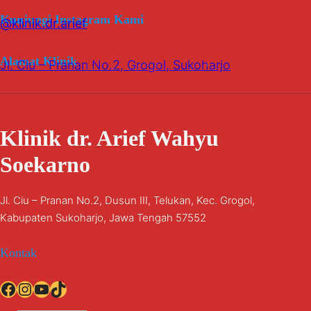
Kunjungi Instagram Kami
@klinik.dr.arief
Alamat Klinik
Jl. Ciu – Pranan No.2, Grogol, Sukoharjo
Klinik dr. Arief Wahyu
Soekarno
Jl. Ciu – Pranan No.2, Dusun III, Telukan, Kec. Grogol,
Kabupaten Sukoharjo, Jawa Tengah 57552
Kontak
Facebook
Instagram
YouTube
TikTok