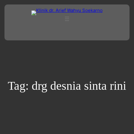
Lewati
ke
konten
Tag:
drg desnia sinta rini