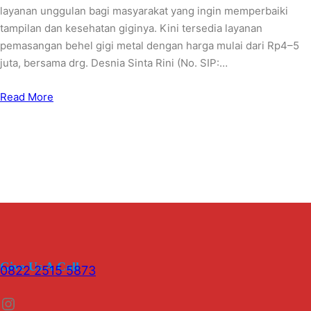
layanan unggulan bagi masyarakat yang ingin memperbaiki
tampilan dan kesehatan giginya. Kini tersedia layanan
pemasangan behel gigi metal dengan harga mulai dari Rp4–5
juta, bersama drg. Desnia Sinta Rini (No. SIP:…
Read More
Give Us A Call
0822 2515 5873
Instagram