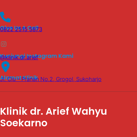
Give Us A Call
0822 2515 5873
Instagram
Kunjungi Instagram Kami
@klinik.dr.arief
Alamat Klinik
Jl. Ciu – Pranan No.2, Grogol, Sukoharjo
Klinik dr. Arief Wahyu
Soekarno