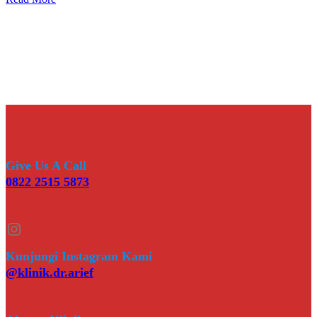
Give Us A Call
0822 2515 5873
Instagram
Kunjungi Instagram Kami
@klinik.dr.arief