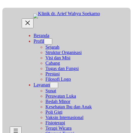
Lewati
ke
konten
Beranda
Profil
Sejarah
Struktur Organisasi
Visi dan Misi
Cabang
Tugas dan Fungsi
Prestasi
Filosofi Logo
Layanan
Sunat
Perawatan Luka
Bedah Minor
Kesehatan Ibu dan Anak
Poli Gigi
Vaksin Internasional
Fisioterapi
Terapi Wicara