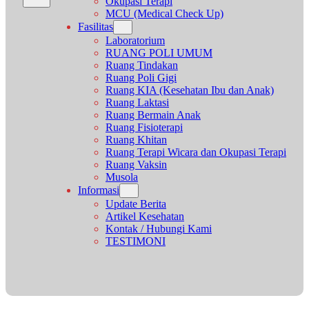
Okupasi Terapi
MCU (Medical Check Up)
Fasilitas
Laboratorium
RUANG POLI UMUM
Ruang Tindakan
Ruang Poli Gigi
Ruang KIA (Kesehatan Ibu dan Anak)
Ruang Laktasi
Ruang Bermain Anak
Ruang Fisioterapi
Ruang Khitan
Ruang Terapi Wicara dan Okupasi Terapi
Ruang Vaksin
Musola
Informasi
Update Berita
Artikel Kesehatan
Kontak / Hubungi Kami
TESTIMONI